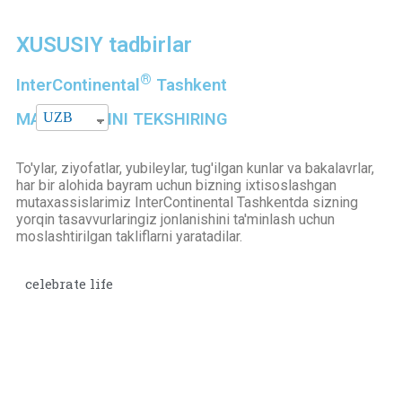
XUSUSIY tadbirlar
®
InterContinental
Tashkent
UZB
MAVJUDLIGINI TEKSHIRING
To'ylar, ziyofatlar, yubileylar, tug'ilgan kunlar va bakalavrlar,
har bir alohida bayram uchun bizning ixtisoslashgan
mutaxassislarimiz InterContinental Tashkentda sizning
yorqin tasavvurlaringiz jonlanishini ta'minlash uchun
moslashtirilgan takliflarni yaratadilar.
celebrate life