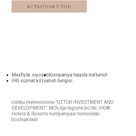
Maxfiylik siyosati
Kompaniya haqida ma'lumot
IHG xizmat ko'rsatish belgisi
Ushbu mehmonxona “UZTUR INVESTMENT AND
DEVELOPMENT” MChJga tegishli boʻlib, IHG®
Hotels & Resorts kompaniyasi tomonidan
boshqariladi.