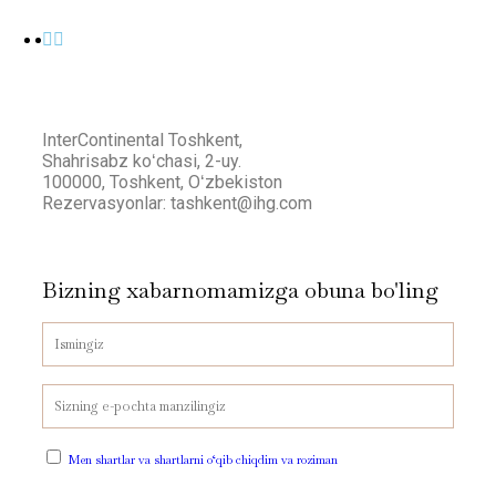
InterContinental Toshkent,
Shahrisabz koʻchasi, 2-uy.
100000, Toshkent, Oʻzbekiston
Rezervasyonlar: tashkent@ihg.com
Bizning xabarnomamizga obuna bo'ling
Men shartlar va shartlarni o‘qib chiqdim va roziman